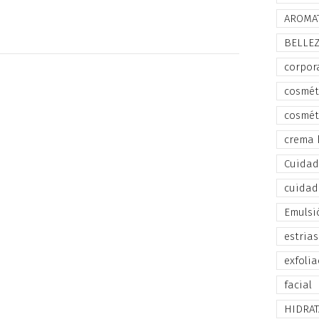
AROMA
BELLE
corpor
cosmét
cosmét
crema 
Cuidado
cuidad
Emulsi
estrias
exfolia
facial
HIDRA