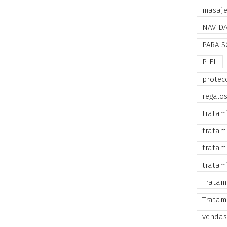
masaj
NAVID
PARAIS
PIEL
protec
regalo
tratam
tratam
tratam
tratam
Tratam
Tratam
vendas