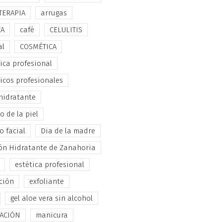
TERAPIA
arrugas
ZA
café
CELULITIS
al
COSMÉTICA
ica profesional
icos profesionales
hidratante
 de la piel
o facial
Dia de la madre
ón Hidratante de Zanahoria
estética profesional
ción
exfoliante
gel aloe vera sin alcohol
TACIÓN
manicura