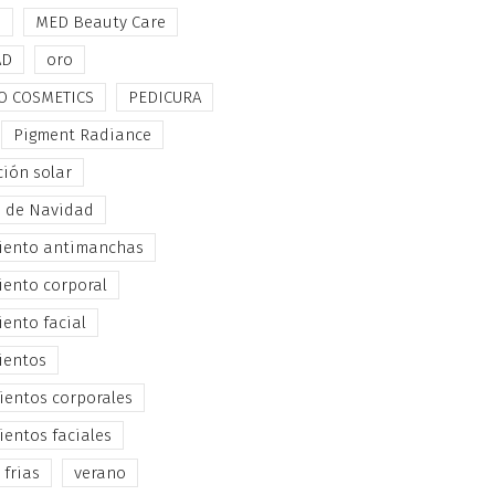
e
MED Beauty Care
AD
oro
O COSMETICS
PEDICURA
Pigment Radiance
ción solar
s de Navidad
iento antimanchas
iento corporal
iento facial
ientos
ientos corporales
ientos faciales
 frias
verano