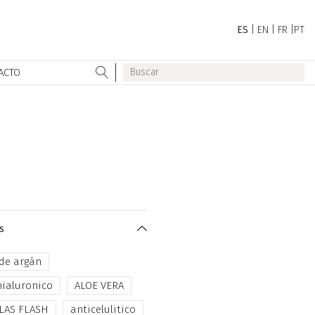
ES
|
EN
|
FR
|
PT
ACTO
s
 de argán
hialuronico
ALOE VERA
LAS FLASH
anticelulitico