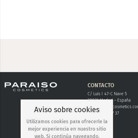
CONTACTO
C/ Luis I 47-C Nave 5
28031 Madrid – España
info@paraisocosmetics.c
Aviso sobre cookies
+ 34 91 778 37 37
Utilizamos cookies para ofrecerle la
mejor experiencia en nuestro sitio
web. Si continúa navegando,