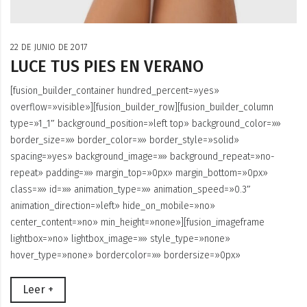
22 DE JUNIO DE 2017
LUCE TUS PIES EN VERANO
[fusion_builder_container hundred_percent=»yes»
overflow=»visible»][fusion_builder_row][fusion_builder_column
type=»1_1″ background_position=»left top» background_color=»»
border_size=»» border_color=»» border_style=»solid»
spacing=»yes» background_image=»» background_repeat=»no-
repeat» padding=»» margin_top=»0px» margin_bottom=»0px»
class=»» id=»» animation_type=»» animation_speed=»0.3″
animation_direction=»left» hide_on_mobile=»no»
center_content=»no» min_height=»none»][fusion_imageframe
lightbox=»no» lightbox_image=»» style_type=»none»
hover_type=»none» bordercolor=»» bordersize=»0px»
Leer +