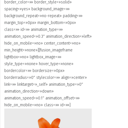
border_color=»» border_style=»solid»
spacing=»yes» background_image=»»
background_repeat=»no-repeat» padding=»»
margin_top=»0px» margin_bottom=»0px»
class=»» id=»» animation_type=»»
animation_speed=»0.3″ animation_direction=»left»
hide_on_mobile=»no» center_content=»no»
min_height=»none»][fusion_imageframe
lightbox=»no» lightbox_image=»»
style_type=»none» hover_type=»none»
bordercolor=»» bordersize=»0px»
borderradius=»0″ stylecolor=»» align=»center»
link=»» linktarget=»_self» animation_type=»0″
animation_direction=»down»
animation_speed=»0.1″ animation_offset=»»
hide_on_mobile=»no» class=»» id=»»]