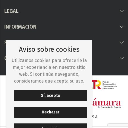
LEGAL
INFORMACIÓN
Síguenos
Aviso sobre cookies
COLABORAMOS CON
Utilizamos cookies para ofrecerle la
mejor experiencia en nuestro sitio
web. Si continúa navegando,
consideramos que acepta su uso.
Sí, acepto
Rechazar
© 2025. Iberocelulosa Madrileña, S.A.