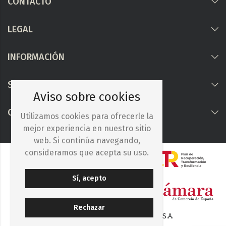
CONTACTO
LEGAL
INFORMACIÓN
Síguenos
Aviso sobre cookies
COLABORAMOS CON
Utilizamos cookies para ofrecerle la
mejor experiencia en nuestro sitio
web. Si continúa navegando,
consideramos que acepta su uso.
Sí, acepto
Rechazar
© 2025. Iberocelulosa Madrileña, S.A.