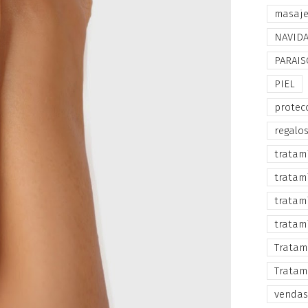
masaj
NAVID
PARAIS
PIEL
protec
regalo
tratam
tratam
tratam
tratam
Tratam
Tratam
vendas