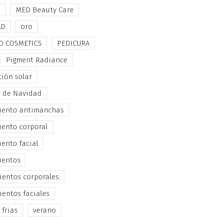
e
MED Beauty Care
AD
oro
O COSMETICS
PEDICURA
Pigment Radiance
ción solar
s de Navidad
iento antimanchas
iento corporal
iento facial
ientos
ientos corporales
ientos faciales
 frias
verano