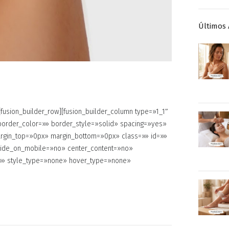
Últimos 
fusion_builder_row][fusion_builder_column type=»1_1″
border_color=»» border_style=»solid» spacing=»yes»
rgin_top=»0px» margin_bottom=»0px» class=»» id=»»
 hide_on_mobile=»no» center_content=»no»
=»» style_type=»none» hover_type=»none»