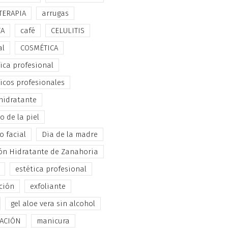
TERAPIA
arrugas
ZA
café
CELULITIS
al
COSMÉTICA
ica profesional
icos profesionales
hidratante
 de la piel
o facial
Dia de la madre
ón Hidratante de Zanahoria
estética profesional
ción
exfoliante
gel aloe vera sin alcohol
TACIÓN
manicura