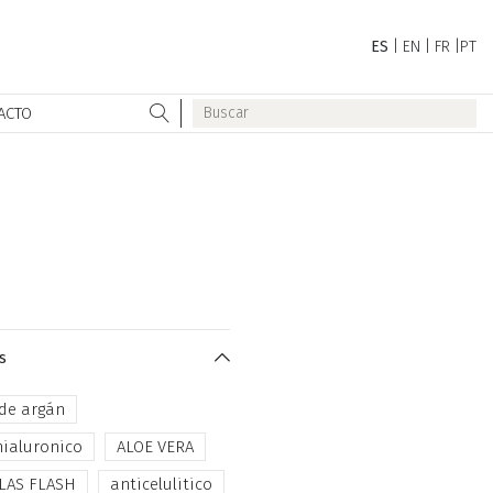
ES
|
EN
|
FR
|
PT
ACTO
s
 de argán
hialuronico
ALOE VERA
LAS FLASH
anticelulitico