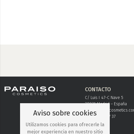
CONTACTO
C/ Luis I 47-C Nave 5
28031 Madrid – España
info@paraisocosmetics.c
Aviso sobre cookies
+ 34 91 778 37 37
Utilizamos cookies para ofrecerle la
mejor experiencia en nuestro sitio