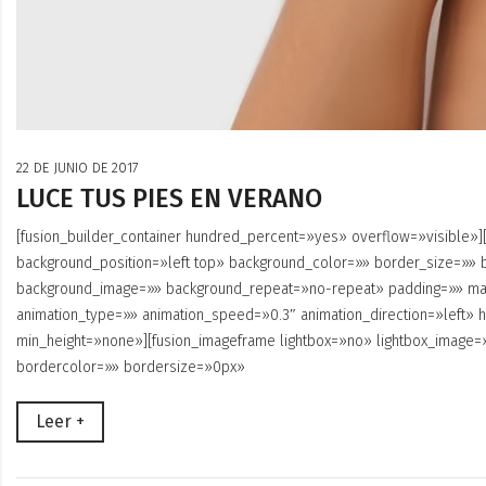
22 DE JUNIO DE 2017
LUCE TUS PIES EN VERANO
[fusion_builder_container hundred_percent=»yes» overflow=»visible»][
background_position=»left top» background_color=»» border_size=»» 
background_image=»» background_repeat=»no-repeat» padding=»» ma
animation_type=»» animation_speed=»0.3″ animation_direction=»left»
min_height=»none»][fusion_imageframe lightbox=»no» lightbox_image
bordercolor=»» bordersize=»0px»
Leer +