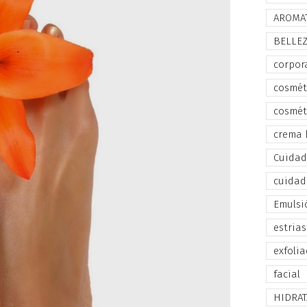
AROMA
BELLE
corpor
cosmét
cosmét
crema 
Cuidado
cuidad
Emulsi
estrias
exfolia
facial
HIDRA