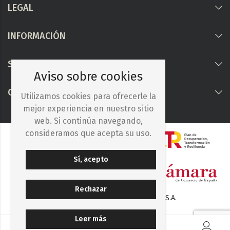
LEGAL
INFORMACIÓN
Síguenos
Aviso sobre cookies
COLABORAMOS CON
Utilizamos cookies para ofrecerle la
mejor experiencia en nuestro sitio
web. Si continúa navegando,
consideramos que acepta su uso.
Sí, acepto
Rechazar
© 2025. Iberocelulosa Madrileña, S.A.
Leer más