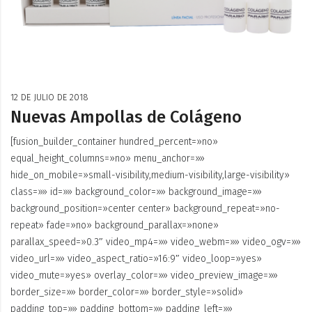
12 DE JULIO DE 2018
Nuevas Ampollas de Colágeno
[fusion_builder_container hundred_percent=»no»
equal_height_columns=»no» menu_anchor=»»
hide_on_mobile=»small-visibility,medium-visibility,large-visibility»
class=»» id=»» background_color=»» background_image=»»
background_position=»center center» background_repeat=»no-
repeat» fade=»no» background_parallax=»none»
parallax_speed=»0.3″ video_mp4=»» video_webm=»» video_ogv=»»
video_url=»» video_aspect_ratio=»16:9″ video_loop=»yes»
video_mute=»yes» overlay_color=»» video_preview_image=»»
border_size=»» border_color=»» border_style=»solid»
padding_top=»» padding_bottom=»» padding_left=»»