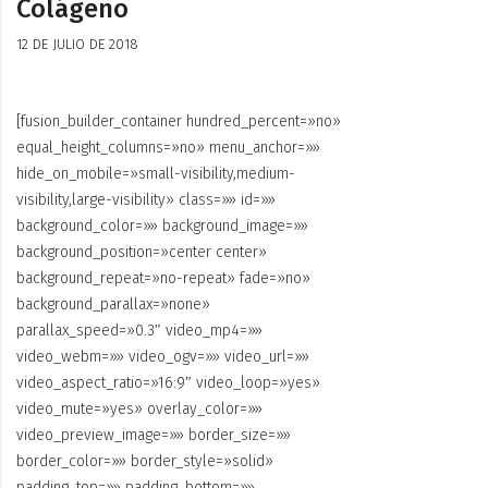
Colágeno
12 DE JULIO DE 2018
[fusion_builder_container hundred_percent=»no»
equal_height_columns=»no» menu_anchor=»»
hide_on_mobile=»small-visibility,medium-
visibility,large-visibility» class=»» id=»»
background_color=»» background_image=»»
background_position=»center center»
background_repeat=»no-repeat» fade=»no»
background_parallax=»none»
parallax_speed=»0.3″ video_mp4=»»
video_webm=»» video_ogv=»» video_url=»»
video_aspect_ratio=»16:9″ video_loop=»yes»
video_mute=»yes» overlay_color=»»
video_preview_image=»» border_size=»»
border_color=»» border_style=»solid»
padding_top=»» padding_bottom=»»