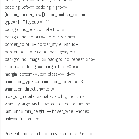
padding_left=»» padding_right=»»]
[fusion_builder_row][fusion_builder_column
type=»1_1″ layout=»1_1″
background_position=»left top»
background_color=»» border_size=»»
border_color=»» border_style=»solid»
border_position=»all» spacing=»yes»
background_image=»» background_repeat=»no-
repeat» padding=»» margin_top=»0px»
margin_bottom=»0px» class=»» id=»»
animation_type=»» animation_speed=»0.3″
animation_direction=»left»
hide_on_mobile=»small-visibility,medium-
visibility,large-visibility» center_content=»no»
last=»no» min_height=»» hover_type=»none»
link=»»][fusion_text]
Presentamos el último lanzamiento de Paraíso