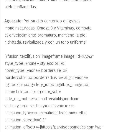
pieles inflamadas.
Aguacate:
Por su alto contenido en grasas
monoinsaturadas, Omega 3 y Vitaminas, combate
el envejecimiento prematuro, mantiene la piel
hidratada, revitalizada y con un tono uniforme.
[/fusion_text][fusion_imageframe image_id=»7242″
style_type=»none» stylecolor=»»
hover_type=»none» bordersize=»»
bordercolor=»» borderradius=»» align=»none»
lightbox=»no» gallery_id=»» lightbox_image=»»
alt=»» link=»» linktarget=»_self»
hide_on_mobile=»small-visibility,medium-
visibility,large-visibility» class=»» id=»»
animation_type=»» animation_direction=»left»
animation_speed=»0.3″
animation_offset=»»]https://paraisocosmetics.com/wp-