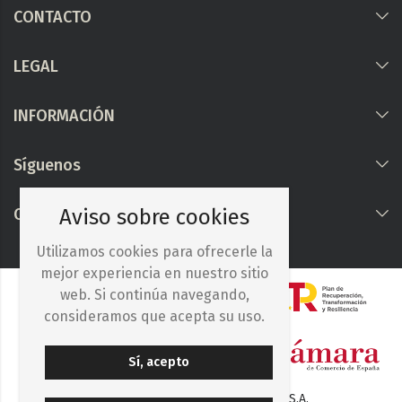
CONTACTO
LEGAL
INFORMACIÓN
Síguenos
COLABORAMOS CON
Aviso sobre cookies
Utilizamos cookies para ofrecerle la
mejor experiencia en nuestro sitio
web. Si continúa navegando,
consideramos que acepta su uso.
Sí, acepto
© 2025. Iberocelulosa Madrileña, S.A.