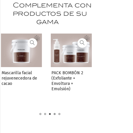
Complementa con
productos de su
gama
 facial 
PACK BOMBÓN 2 
edora de 
(Exfoliante + 
Emulsión de cacao
E
Envoltura + 
t
Emulsión)