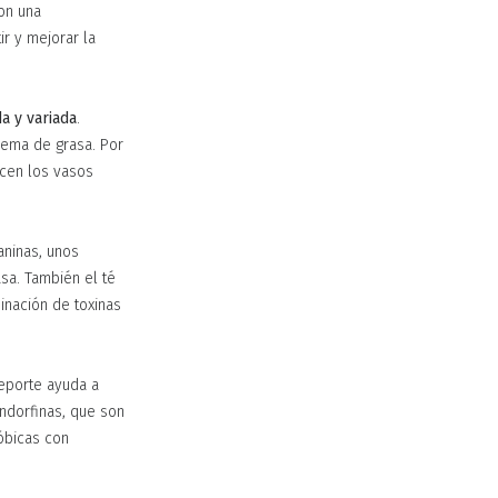
on una
ir y mejorar la
da y variada
.
quema de grasa. Por
ecen los vasos
aninas, unos
sa. También el té
minación de toxinas
deporte ayuda a
endorfinas, que son
óbicas con