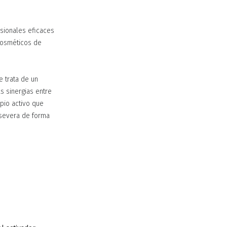
esionales eficaces
 cosméticos de
Se trata de un
as sinergias entre
ipio activo que
s severa de forma