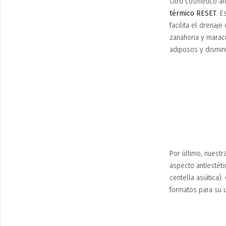
Otro cosmético ant
térmico RESET
. E
facilita el drenaj
zanahoria y marac
adiposos y disminu
Por último, nuestr
aspecto antiestéti
centella asiática)
formatos para su 