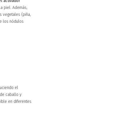
l activador
la piel. Además,
s vegetales (piña,
ce los nódulos
duciendo el
 de caballo y
ible en diferentes