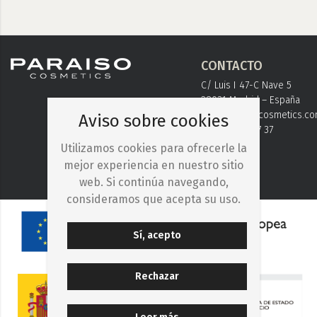
CONTACTO
C/ Luis I 47-C Nave 5
28031 Madrid – España
info@paraisocosmetics.c
Aviso sobre cookies
+ 34 91 778 37 37
Utilizamos cookies para ofrecerle la
mejor experiencia en nuestro sitio
web. Si continúa navegando,
consideramos que acepta su uso.
Sí, acepto
Rechazar