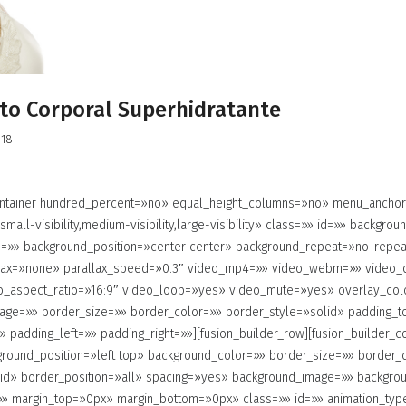
to Corporal Superhidratante
018
container hundred_percent=»no» equal_height_columns=»no» menu_ancho
all-visibility,medium-visibility,large-visibility» class=»» id=»» backgro
=»» background_position=»center center» background_repeat=»no-repe
lax=»none» parallax_speed=»0.3″ video_mp4=»» video_webm=»» video_
eo_aspect_ratio=»16:9″ video_loop=»yes» video_mute=»yes» overlay_col
age=»» border_size=»» border_color=»» border_style=»solid» padding_t
 padding_left=»» padding_right=»»][fusion_builder_row][fusion_builder_c
ground_position=»left top» background_color=»» border_size=»» border_
lid» border_position=»all» spacing=»yes» background_image=»» backgro
»» margin_top=»0px» margin_bottom=»0px» class=»» id=»» animation_typ