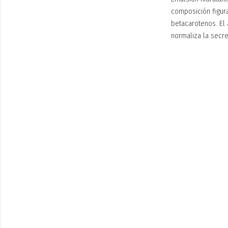
composición figur
betacarotenos. El 
normaliza la secr