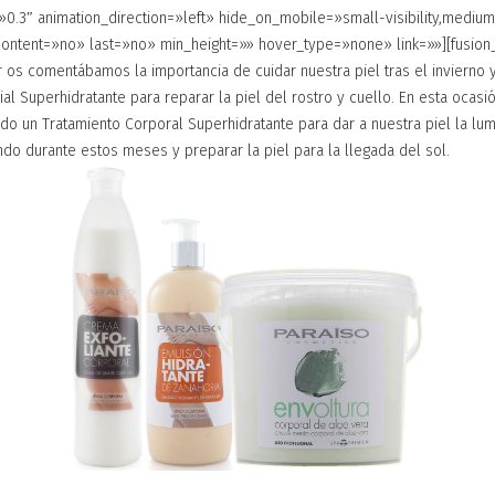
.3″ animation_direction=»left» hide_on_mobile=»small-visibility,medium-v
_content=»no» last=»no» min_height=»» hover_type=»none» link=»»][fusion_
r os comentábamos la importancia de cuidar nuestra piel tras el invierno
ial Superhidratante para reparar la piel del rostro y cuello. En esta ocasió
do un Tratamiento Corporal Superhidratante para dar a nuestra piel la lu
do durante estos meses y preparar la piel para la llegada del sol.