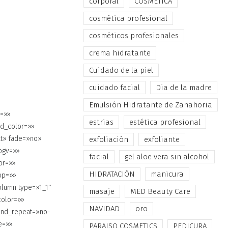
corporal
COSMÉTICA
cosmética profesional
cosméticos profesionales
crema hidratante
Cuidado de la piel
cuidado facial
Dia de la madre
Emulsión Hidratante de Zanahoria
r=»»
estrias
estética profesional
und_color=»»
at» fade=»no»
exfoliación
exfoliante
ogv=»»
facial
gel aloe vera sin alcohol
or=»»
HIDRATACIÓN
manicura
op=»»
olumn type=»1_1″
masaje
MED Beauty Care
color=»»
NAVIDAD
oro
und_repeat=»no-
e=»»
PARAISO COSMETICS
PEDICURA