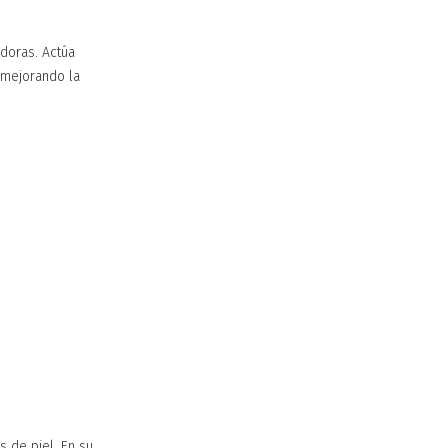
doras. Actúa
 mejorando la
s de piel. En su