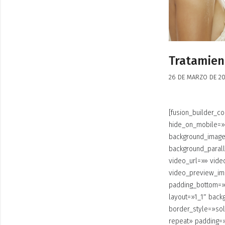
Tratamien
26 DE MARZO DE 2
[fusion_builder_
hide_on_mobile=»sm
background_image
background_paral
video_url=»» vid
video_preview_im
padding_bottom=»»
layout=»1_1″ back
border_style=»so
repeat» padding=