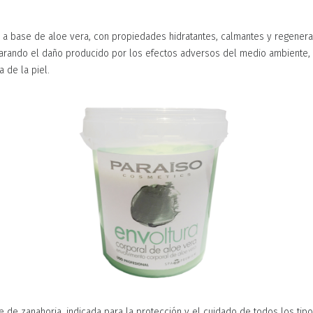
l a base de aloe vera, con propiedades hidratantes, calmantes y regenera
arando el daño producido por los efectos adversos del medio ambiente,
a de la piel.
e de zanahoria, indicada para la protección y el cuidado de todos los tipo