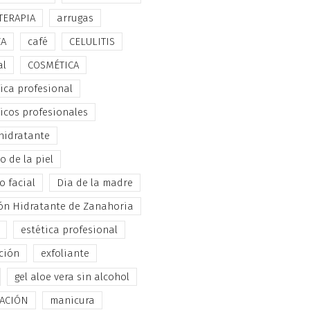
TERAPIA
arrugas
ZA
café
CELULITIS
al
COSMÉTICA
ica profesional
icos profesionales
hidratante
 de la piel
o facial
Dia de la madre
ón Hidratante de Zanahoria
estética profesional
ción
exfoliante
gel aloe vera sin alcohol
TACIÓN
manicura