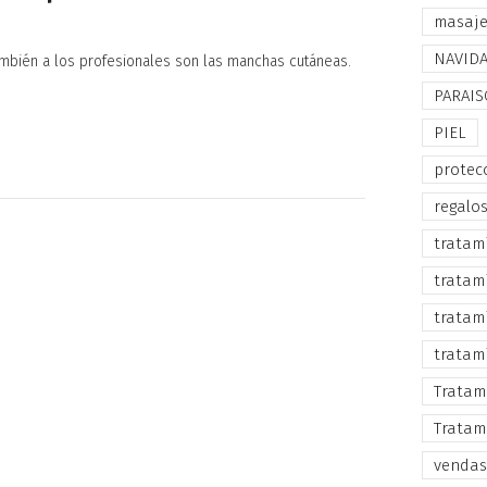
masaj
NAVID
mbién a los profesionales son las manchas cutáneas.
o
PARAIS
PIEL
protec
regalo
tratam
tratam
tratam
tratam
Tratam
Tratam
vendas