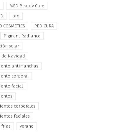
e
MED Beauty Care
AD
oro
O COSMETICS
PEDICURA
Pigment Radiance
ción solar
s de Navidad
iento antimanchas
iento corporal
iento facial
ientos
ientos corporales
ientos faciales
 frias
verano