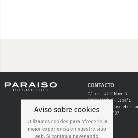
CONTACTO
C/ Luis I 47-C Nave 5
28031 Madrid – España
info@paraisocosmetics.c
Aviso sobre cookies
+ 34 91 778 37 37
Utilizamos cookies para ofrecerle la
mejor experiencia en nuestro sitio
web. Si continúa navegando,