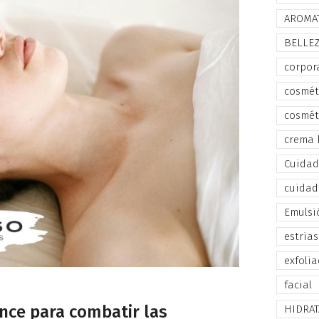
AROMA
BELLE
corpor
cosmét
cosmét
crema 
Cuidado
cuidad
Emulsi
estrias
exfolia
facial
nce para combatir las
HIDRA