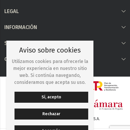
LEGAL
INFORMACIÓN
Síguenos
Aviso sobre cookies
COLABORAMOS CON
Utilizamos cookies para ofrecerle la
mejor experiencia en nuestro sitio
web. Si continúa navegando,
consideramos que acepta su uso.
Sí, acepto
Rechazar
© 2025. Iberocelulosa Madrileña, S.A.