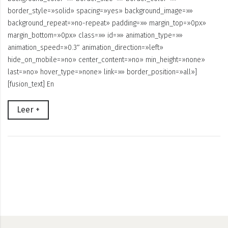
border_style=»solid» spacing=»yes» background_image=»»
background_repeat=»no-repeat» padding=»» margin_top=»0px»
margin_bottom=»0px» class=»» id=»» animation_type=»»
animation_speed=»0.3″ animation_direction=»left»
hide_on_mobile=»no» center_content=»no» min_height=»none»
last=»no» hover_type=»none» link=»» border_position=»all»]
[fusion_text] En
Leer +