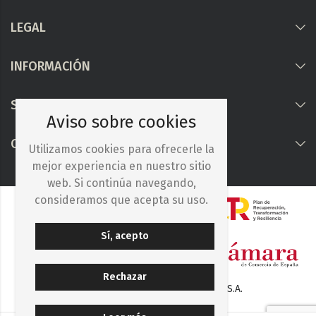
LEGAL
INFORMACIÓN
Síguenos
Aviso sobre cookies
COLABORAMOS CON
Utilizamos cookies para ofrecerle la
mejor experiencia en nuestro sitio
web. Si continúa navegando,
consideramos que acepta su uso.
Sí, acepto
Rechazar
© 2025. Iberocelulosa Madrileña, S.A.