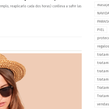
masaj
mplo, reaplicarlo cada dos horas) conlleva a sufrir las
NAVID
PARAIS
PIEL
protec
regalo
tratam
tratam
tratam
tratam
Tratam
Tratam
vendas