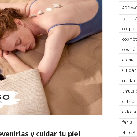
AROMA
BELLE
corpor
cosmét
cosmét
crema 
Cuidado
cuidad
Emulsi
estrias
exfolia
facial
enirlas y cuidar tu piel
HIDRA