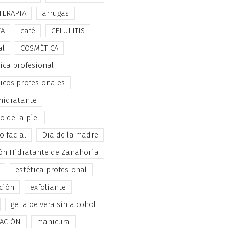
TERAPIA
arrugas
ZA
café
CELULITIS
al
COSMÉTICA
ica profesional
icos profesionales
hidratante
 de la piel
o facial
Dia de la madre
ón Hidratante de Zanahoria
estética profesional
ción
exfoliante
gel aloe vera sin alcohol
TACIÓN
manicura