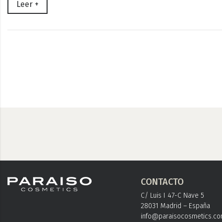
Leer +
CONTACTO
C/ Luis I 47-C Nave 5
28031 Madrid – España
info@paraisocosmetics.c