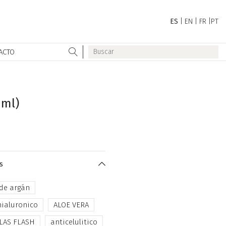
ES
|
EN
|
FR
|
PT
ACTO
 ml)
s
 de argán
hialuronico
ALOE VERA
LAS FLASH
anticelulitico