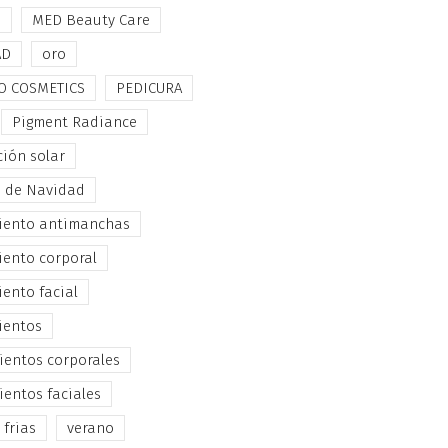
e
MED Beauty Care
AD
oro
O COSMETICS
PEDICURA
Pigment Radiance
ción solar
s de Navidad
iento antimanchas
iento corporal
iento facial
ientos
ientos corporales
ientos faciales
 frias
verano