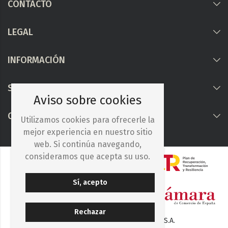
CONTACTO
LEGAL
INFORMACIÓN
Síguenos
Aviso sobre cookies
COLABORAMOS CON
Utilizamos cookies para ofrecerle la
mejor experiencia en nuestro sitio
web. Si continúa navegando,
consideramos que acepta su uso.
Sí, acepto
Rechazar
© 2025. Iberocelulosa Madrileña, S.A.