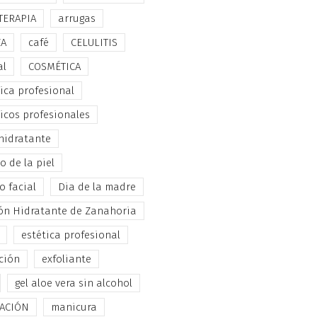
TERAPIA
arrugas
ZA
café
CELULITIS
al
COSMÉTICA
ica profesional
icos profesionales
hidratante
 de la piel
o facial
Dia de la madre
ón Hidratante de Zanahoria
estética profesional
ción
exfoliante
gel aloe vera sin alcohol
TACIÓN
manicura