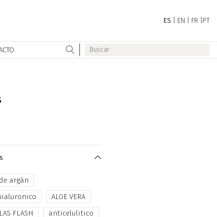
ES
|
EN
|
FR
|
PT
ACTO
s
s
 de argán
hialuronico
ALOE VERA
LAS FLASH
anticelulitico