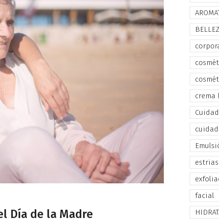
AROMA
BELLE
corpor
cosmét
cosmét
crema 
Cuidado
cuidad
Emulsi
estrias
exfolia
facial
el Día de la Madre
HIDRA