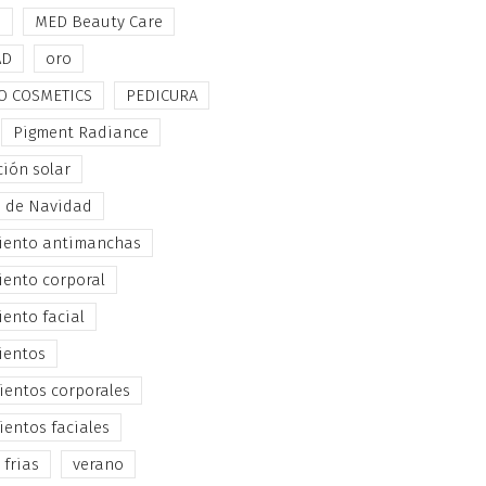
e
MED Beauty Care
AD
oro
O COSMETICS
PEDICURA
Pigment Radiance
ción solar
s de Navidad
iento antimanchas
iento corporal
iento facial
ientos
ientos corporales
ientos faciales
 frias
verano