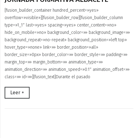
[fusion_builder_container hundred_percent=»yes»
overflow=»visible»][fusion_builder_row][fusion_builder_column
type=»1_1″ last=»yes» spacing=»yes» center_content=»no»
hide_on_mobile=»no» background_color=»» background_image=»»
background_repeat=»no-repeat» background_position=»left top»
hover_type=»none» link=»» border_position=»all»
border_size=»0px» border_color=»» border_style=»» padding=»»
margin_top=»» margin_bottom=»» animation_type=»»
animation_direction=»» animation_speed=»0.1″ animation_offset=»»
class=»» id=»»][fusion_text]Durante el pasado
Leer +