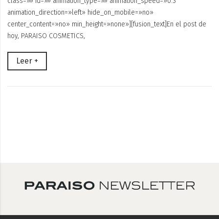
class=»» id=»» animation_type=»» animation_speed=»0.3″
animation_direction=»left» hide_on_mobile=»no»
center_content=»no» min_height=»none»][fusion_text]En el post de
hoy, PARAISO COSMETICS,
Leer +