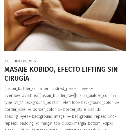
2 DE JUNIO DE 2016
MASAJE KOBIDO, EFECTO LIFTING SIN
CIRUGÍA
[fusion_builder_container hundred_percent=»yes»
overflow=»visible»][fusion_builder_row][fusion_builder_column
type=»1_1″ background_position=»left top» background_color=»»
border_size=»» border_color=»» border_style=»solid»
spacing=»yes» background_image=»» background_repeat=»no-
repeat» padding=»» margin_top=»0px» margin_bottom=»0px»