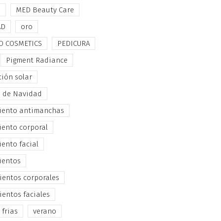
e
MED Beauty Care
AD
oro
O COSMETICS
PEDICURA
Pigment Radiance
ción solar
s de Navidad
iento antimanchas
iento corporal
iento facial
ientos
ientos corporales
ientos faciales
 frias
verano