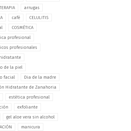
TERAPIA
arrugas
ZA
café
CELULITIS
al
COSMÉTICA
ica profesional
icos profesionales
hidratante
 de la piel
o facial
Dia de la madre
ón Hidratante de Zanahoria
estética profesional
ción
exfoliante
gel aloe vera sin alcohol
TACIÓN
manicura