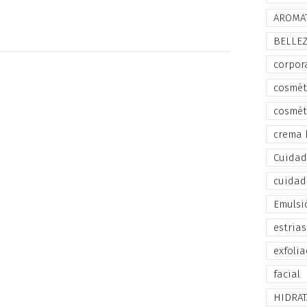
AROMA
BELLE
corpor
cosmét
cosmét
crema 
Cuidado
cuidad
Emulsi
estrias
exfolia
facial
HIDRA