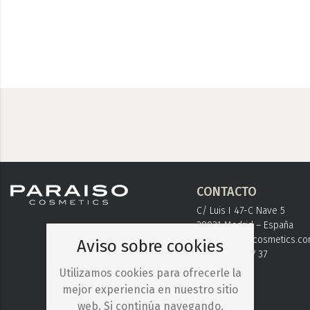
CONTACTO
C/ Luis I 47-C Nave 5
28031 Madrid – España
info@paraisocosmetics.c
Aviso sobre cookies
+ 34 91 778 37 37
Utilizamos cookies para ofrecerle la
mejor experiencia en nuestro sitio
web. Si continúa navegando,