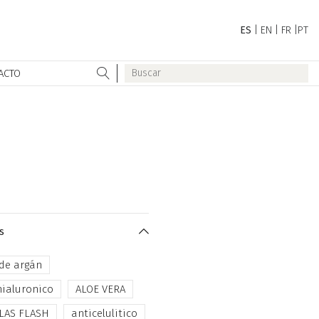
ES
|
EN
|
FR
|
PT
ACTO
s
 de argán
hialuronico
ALOE VERA
LAS FLASH
anticelulitico