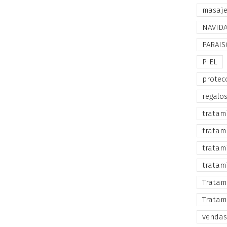
masaj
NAVID
PARAIS
PIEL
protec
regalo
tratam
tratam
tratam
tratam
Tratam
Tratam
vendas