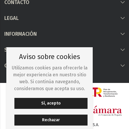
CONTACTO
LEGAL
INFORMACIÓN
Síguenos
Aviso sobre cookies
COLABORAMOS CON
Utilizamos cookies para ofrecerle la
mejor experiencia en nuestro sitio
web. Si continúa navegando,
consideramos que acepta su uso.
Sí, acepto
Rechazar
© 2025. Iberocelulosa Madrileña, S.A.