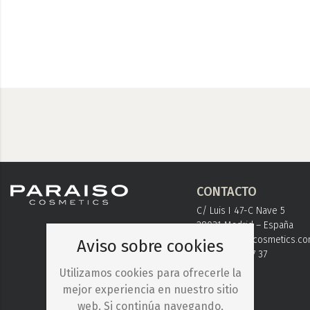
CONTACTO
C/ Luis I 47-C Nave 5
28031 Madrid – España
info@paraisocosmetics.c
Aviso sobre cookies
+ 34 91 778 37 37
Utilizamos cookies para ofrecerle la
mejor experiencia en nuestro sitio
web. Si continúa navegando,