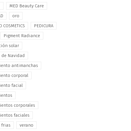
e
MED Beauty Care
AD
oro
O COSMETICS
PEDICURA
Pigment Radiance
ción solar
s de Navidad
iento antimanchas
iento corporal
iento facial
ientos
ientos corporales
ientos faciales
 frias
verano