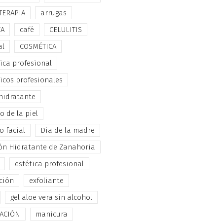
TERAPIA
arrugas
ZA
café
CELULITIS
al
COSMÉTICA
ica profesional
icos profesionales
hidratante
 de la piel
o facial
Dia de la madre
ón Hidratante de Zanahoria
estética profesional
ción
exfoliante
gel aloe vera sin alcohol
TACIÓN
manicura