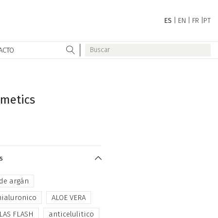
ES
|
EN
|
FR
|
PT
ACTO
smetics
s
 de argán
hialuronico
ALOE VERA
LAS FLASH
anticelulitico