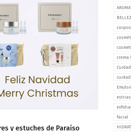
AROMA
BELLE
corpor
cosmét
cosmét
crema 
Cuidado
cuidad
Emulsi
estrias
exfolia
facial
res y estuches de Paraíso
HIDRA