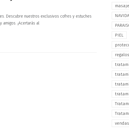
masaj
NAVID
es. Descubre nuestros exclusivos cofres y estuches
y amigos. ¡Acertarás al
PARAIS
PIEL
protec
regalo
tratam
tratam
tratam
tratam
Tratam
Tratam
vendas