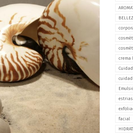
AROMA
BELLE
corpor
cosmét
cosmét
crema 
Cuidado
cuidad
Emulsi
estrias
exfolia
facial
HIDRA