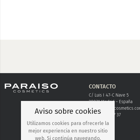
CONTACTO
C/ Luis I 47-C Nave 5
28031 Madrid – España
info@paraisocosmetics.c
Aviso sobre cookies
+ 34 91 778 37 37
Utilizamos cookies para ofrecerle la
mejor experiencia en nuestro sitio
web. Si continúa navegando,