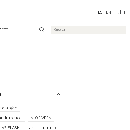
ES
|
EN
|
FR
|
PT
ACTO
s
 de argán
hialuronico
ALOE VERA
LAS FLASH
anticelulitico