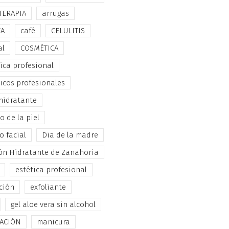
TERAPIA
arrugas
ZA
café
CELULITIS
al
COSMÉTICA
ica profesional
icos profesionales
hidratante
 de la piel
o facial
Dia de la madre
ón Hidratante de Zanahoria
estética profesional
ción
exfoliante
gel aloe vera sin alcohol
TACIÓN
manicura