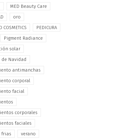
e
MED Beauty Care
AD
oro
O COSMETICS
PEDICURA
Pigment Radiance
ción solar
s de Navidad
iento antimanchas
iento corporal
iento facial
ientos
ientos corporales
ientos faciales
 frias
verano