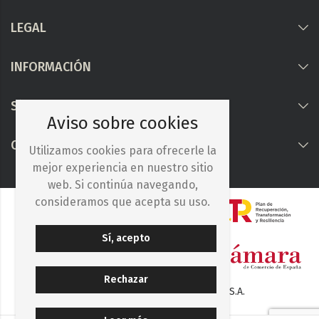
LEGAL
INFORMACIÓN
Síguenos
Aviso sobre cookies
COLABORAMOS CON
Utilizamos cookies para ofrecerle la
mejor experiencia en nuestro sitio
web. Si continúa navegando,
consideramos que acepta su uso.
Sí, acepto
Rechazar
© 2025. Iberocelulosa Madrileña, S.A.