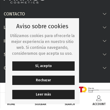
CONTACTO
Aviso sobre cookies
LEGAL
Utilizamos cookies para ofrecerle la
INFORMACIÓN
mejor experiencia en nuestro sitio
web. Si continúa navegando,
consideramos que acepta su uso.
Síguenos
Sí, acepto
COLABORAMOS CON
Rechazar
Leer más
HOME
SIDEBAR
SEARCH
ACCOUNT