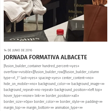
14 DE JUNIO DE 2016
JORNADA FORMATIVA ALBACETE
[fusion_builder_container hundred_percent=»yes»
overflow=»visible»][fusion_builder_row][fusion_builder_column
type=»1_1″ last=»yes» spacing=»yes» center_content=»no»
hide_on_mobile=»no» background_color=»» background_image=»»
background_repeat=»no-repeat» background_position=»left top»
hover_type=»none» link=»» border_position=»all»
border_size=»0px» border_color=»» border_style=»» padding=»»
margin_top=»» margin_bottom=»» animation_type=»»