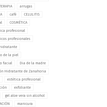
TERAPIA
arrugas
ZA
café
CELULITIS
al
COSMÉTICA
ica profesional
icos profesionales
hidratante
 de la piel
o facial
Dia de la madre
ón Hidratante de Zanahoria
estética profesional
ción
exfoliante
gel aloe vera sin alcohol
TACIÓN
manicura