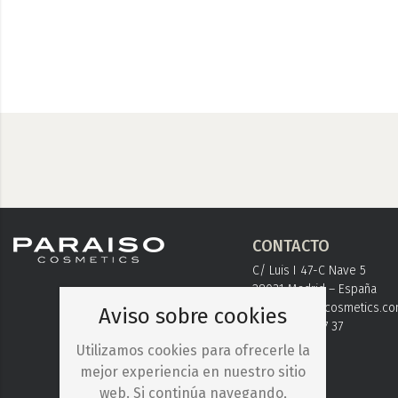
CONTACTO
C/ Luis I 47-C Nave 5
28031 Madrid – España
info@paraisocosmetics.c
Aviso sobre cookies
+ 34 91 778 37 37
Utilizamos cookies para ofrecerle la
mejor experiencia en nuestro sitio
web. Si continúa navegando,