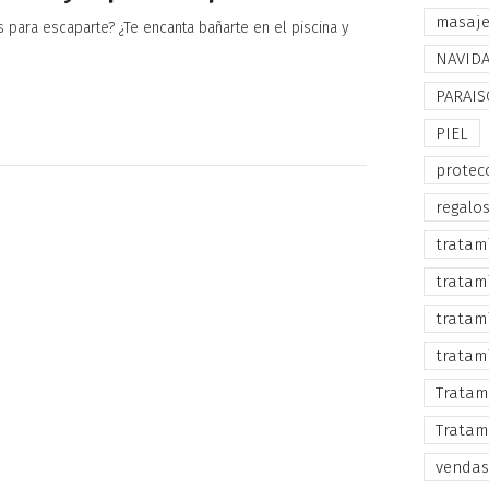
masaj
 para escaparte? ¿Te encanta bañarte en el piscina y
NAVID
PARAIS
PIEL
protec
regalo
tratam
tratam
tratam
tratam
Tratam
Tratam
vendas