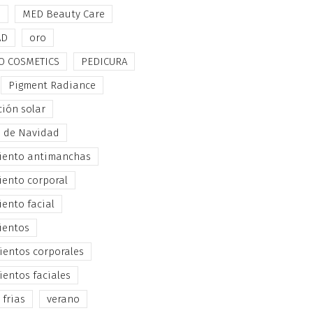
e
MED Beauty Care
AD
oro
O COSMETICS
PEDICURA
Pigment Radiance
ción solar
s de Navidad
iento antimanchas
iento corporal
iento facial
ientos
ientos corporales
ientos faciales
 frias
verano