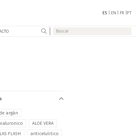
ES
|
EN
|
FR
|
PT
ACTO
s
 de argán
hialuronico
ALOE VERA
LAS FLASH
anticelulitico