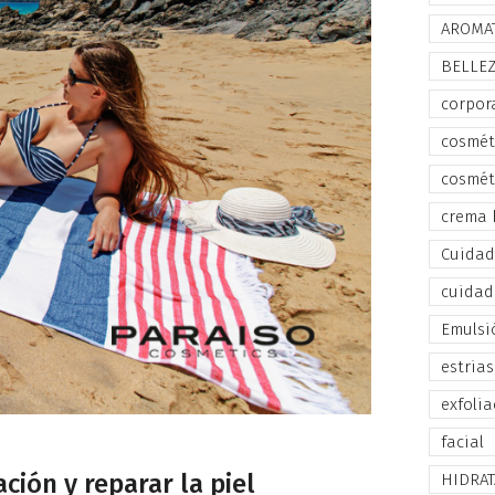
AROMA
BELLE
corpor
cosmét
cosmét
crema 
Cuidado
cuidad
Emulsi
estrias
exfolia
facial
ción y reparar la piel
HIDRA