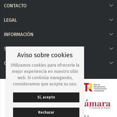
CONTACTO
LEGAL
INFORMACIÓN
Síguenos
Aviso sobre cookies
COLABORAMOS CON
Utilizamos cookies para ofrecerle la
mejor experiencia en nuestro sitio
web. Si continúa navegando,
consideramos que acepta su uso.
Sí, acepto
Rechazar
© 2025. Iberocelulosa Madrileña, S.A.