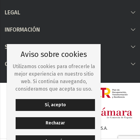
LEGAL
INFORMACIÓN
Síguenos
Aviso sobre cookies
COLABORAMOS CON
Utilizamos cookies para ofrecerle la
mejor experiencia en nuestro sitio
web. Si continúa navegando,
consideramos que acepta su uso.
Sí, acepto
Rechazar
© 2025. Iberocelulosa Madrileña, S.A.