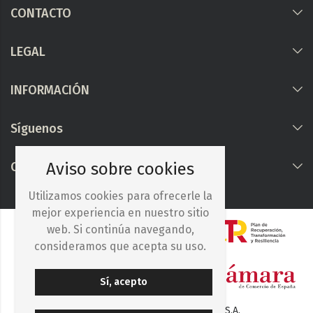
CONTACTO
LEGAL
INFORMACIÓN
Síguenos
COLABORAMOS CON
Aviso sobre cookies
Utilizamos cookies para ofrecerle la
mejor experiencia en nuestro sitio
web. Si continúa navegando,
consideramos que acepta su uso.
Sí, acepto
© 2025. Iberocelulosa Madrileña, S.A.