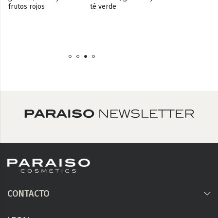
Pack ahorro: 
frutos rojos
té verde
Exfoliante+env
térmico+emuls
hidratante
CONTACTO