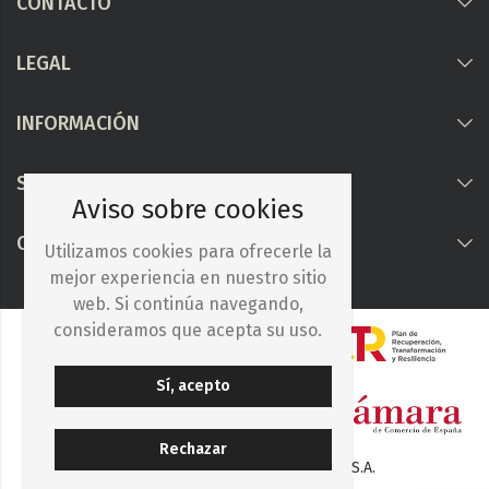
CONTACTO
LEGAL
INFORMACIÓN
Síguenos
Aviso sobre cookies
COLABORAMOS CON
Utilizamos cookies para ofrecerle la
mejor experiencia en nuestro sitio
web. Si continúa navegando,
consideramos que acepta su uso.
Sí, acepto
Rechazar
© 2025. Iberocelulosa Madrileña, S.A.