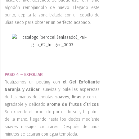
hasta el nivel deseado. Se puede usar el mismo
algodón remojándolo de nuevo. Llegado este
punto, cepilla la zona tratada con un cepillo de
uñas seco para obtener un perfecto acabado.
PASO 4 – EXFOLIAR
Realizamos un peeling con
el Gel Exfoliante
Naranja y Azúcar
, suaviza y pule las asperezas
de las manos dejándolas
suaves
,
finas
y con un
agradable y delicado
aroma de frutos cítricos
.
Se extiende el producto por el dorso y la palma
de la mano, llegando hasta los dedos mediante
suaves masajes circulares. Después de unos
minutos se aclaran con agua templada.