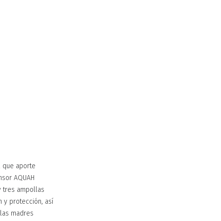
l que aporte
tensor AQUAH
y tres ampollas
n y protección, así
ulas madres