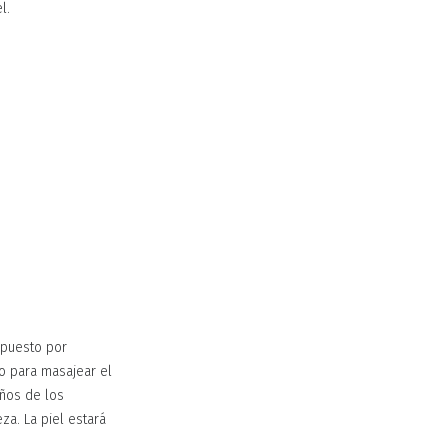
l.
mpuesto por
o para masajear el
años de los
za. La piel estará