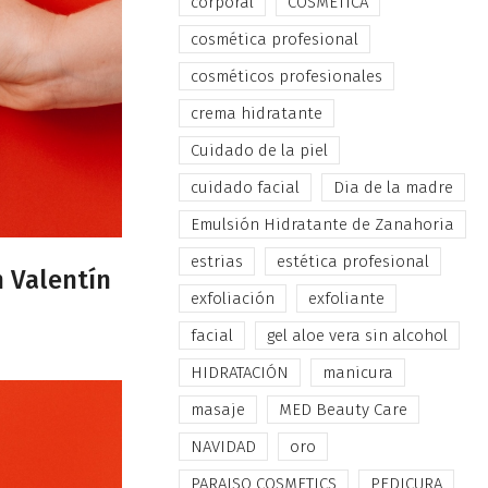
corporal
COSMÉTICA
cosmética profesional
cosméticos profesionales
crema hidratante
Cuidado de la piel
cuidado facial
Dia de la madre
Emulsión Hidratante de Zanahoria
estrias
estética profesional
n Valentín
exfoliación
exfoliante
facial
gel aloe vera sin alcohol
HIDRATACIÓN
manicura
masaje
MED Beauty Care
NAVIDAD
oro
PARAISO COSMETICS
PEDICURA