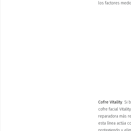
los factores medi
Cofre Vitality
. Si 
cofre facial Vital
reparadora más rev
esta línea actúa c
protegiendo y elim