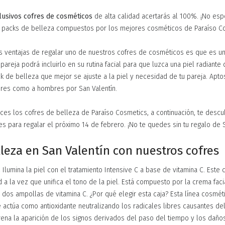
lusivos cofres de cosméticos
de alta calidad acertarás al 100%. ¡No es
s packs de belleza compuestos por los mejores cosméticos de Paraíso C
s ventajas de regalar uno de nuestros cofres de cosméticos es que es u
pareja podrá incluirlo en su rutina facial para que luzca una piel radiante d
k de belleza que mejor se ajuste a la piel y necesidad de tu pareja. Apto
res como a hombres por San Valentín.
ces los cofres de belleza de Paraíso Cosmetics, a continuación, te descu
es para regalar el próximo 14 de febrero. ¡No te quedes sin tu regalo de S
leza en San Valentín con nuestros cofres
.
Ilumina la piel con el tratamiento Intensive C a base de vitamina C. Este
 a la vez que unifica el tono de la piel. Está compuesto por la crema fac
 dos ampollas de vitamina C. ¿Por qué elegir esta caja? Esta línea cosmét
 actúa como antioxidante neutralizando los radicales libres causantes de
frena la aparición de los signos derivados del paso del tiempo y los dañ