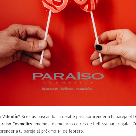
 Valentín?
Si estás buscando un detalle para sorprender a tu pareja el D
araíso Cosmetics
tenemos los mejores cofres de belleza para regalar. Cu
prender a tu pareja el próximo 14 de febrero.