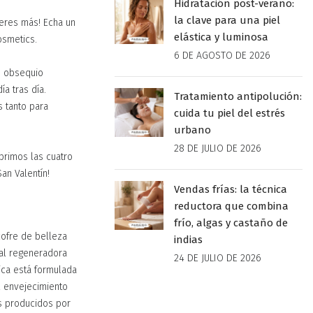
Hidratación post-verano:
la clave para una piel
peres más! Echa un
elástica y luminosa
osmetics.
6 DE AGOSTO DE 2026
n obsequio
ía tras día.
Tratamiento antipolución:
s tanto para
cuida tu piel del estrés
urbano
28 DE JULIO DE 2026
brimos las cuatro
an Valentín!
Vendas frías: la técnica
reductora que combina
frío, algas y castaño de
 cofre de belleza
indias
ial regeneradora
24 DE JULIO DE 2026
ica está formulada
l envejecimiento
os producidos por