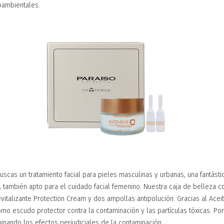
oambientales.
buscas un tratamiento facial para pieles masculinas y urbanas, una fantásti
ity, también apto para el cuidado facial femenino. Nuestra caja de belleza 
italizante Protection Cream y dos ampollas antipolución. Gracias al Acei
omo escudo protector contra la contaminación y las partículas tóxicas. Por
inando los efectos perjudiciales de la contaminación.