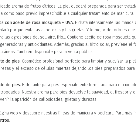
icado aroma de frutos cítricos. La piel quedará preparada para ser tratada
a como paso previo imprescindible a cualquier tratamiento de manicura.
s con aceite de rosa mosqueta + UVA
.
Hidrata intensamente las manos 
antará porque evita las asperezas y las grietas. Y lo mejor de todo es que
ra las agresiones del sol, aire, frío… Contiene aceite de rosa mosqueta q
eneradoras y antioxidantes. Además, gracias al filtro solar, previene el 
utáneas. También disponible para la venta pública.
te de pies
.
Cosmético profesional perfecto para limpiar y suavizar la piel
urezas y el exceso de células muertas dejando los pies preparados para 
te de pies
.
Hidratante para pies especialmente formulada para el cuidad
tropeados. Nuestra crema para pies devuelve la suavidad, el frescor y el
enir la aparición de callosidades, grietas y durezas.
página web y descubre nuestras líneas de manicura y pedicura. Para más i
otros
.