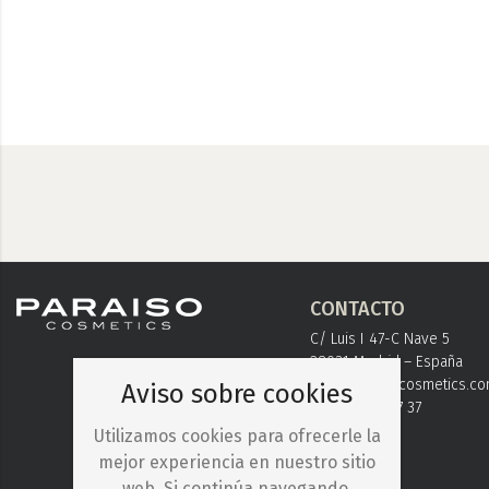
CONTACTO
C/ Luis I 47-C Nave 5
28031 Madrid – España
info@paraisocosmetics.c
Aviso sobre cookies
+ 34 91 778 37 37
Utilizamos cookies para ofrecerle la
mejor experiencia en nuestro sitio
web. Si continúa navegando,