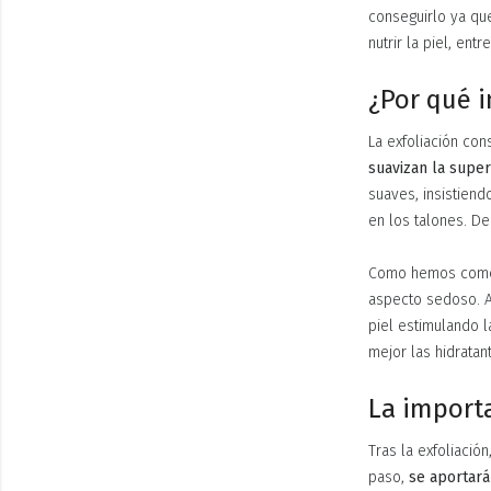
conseguirlo ya que
nutrir la piel, ent
¿Por qué i
La exfoliación con
suavizan la superf
suaves, insistiend
en los talones. De
Como hemos comenta
aspecto sedoso. Ad
piel estimulando l
mejor las hidratan
La importa
Tras la exfoliació
paso,
se aportará