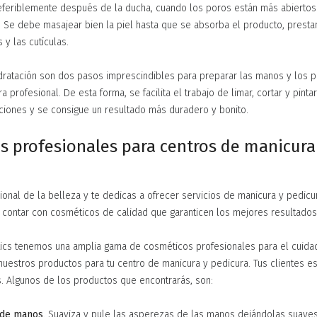
referiblemente después de la ducha, cuando los poros están más abiertos
. Se debe masajear bien la piel hasta que se absorba el producto, prest
 y las cutículas.
idratación son dos pasos imprescindibles para preparar las manos y los p
 profesional. De esta forma, se facilita el trabajo de limar, cortar y pinta
cciones y se consigue un resultado más duradero y bonito.
s profesionales para centros de manicura
ional de la belleza y te dedicas a ofrecer servicios de manicura y pedicu
 contar con cosméticos de calidad que garanticen los mejores resultados 
ics tenemos una amplia gama de cosméticos profesionales para el cuida
 nuestros productos para tu centro de manicura y pedicura. Tus clientes 
s. Algunos de los productos que encontrarás, son:
 de manos
. Suaviza y pule las asperezas de las manos dejándolas suaves,