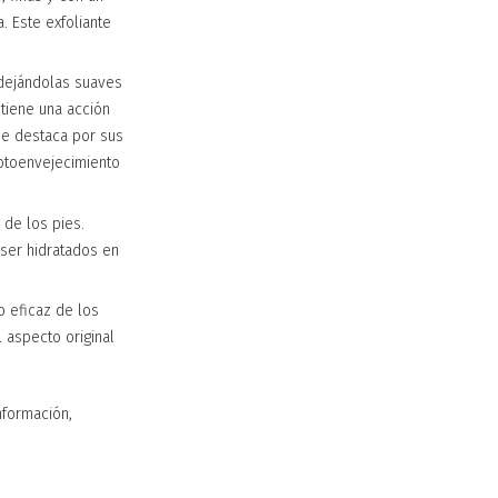
. Este exfoliante
dejándolas suaves
 tiene una acción
ue destaca por sus
fotoenvejecimiento
 de los pies.
ser hidratados en
o eficaz de los
 aspecto original
nformación,