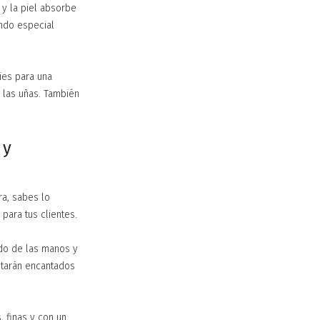
 y la piel absorbe
ando especial
ies para una
r las uñas. También
 y
ra, sabes lo
para tus clientes.
do de las manos y
estarán encantados
 finas y con un