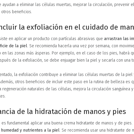
 ayudan a eliminar las células muertas, mejorar la circulación, prevenir e
re otros beneficios.
ncluir la exfoliación en el cuidado de man
siste en aplicar un producto con partículas abrasivas que
arrastran las i
icie de la piel
. Se recomienda hacerla una vez por semana, con movimie
o en las zonas más ásperas. Por ejemplo, en el caso de los pies, habrá q
spués de la exfoliación, se debe enjuagar bien la piel y secarla con una to
do, la exfoliación contribuye a eliminar las células muertas de la piel 
emás, otros beneficios de incluir este paso en la rutina de belleza es qu
a regeneración naturales de las células, mejora la circulación sanguínea 
tes.
ncia de la hidratación de manos y pies
n, es fundamental aplicar una buena crema hidratante de manos y de pies. 
 humedad y nutrientes a la piel
. Se recomienda usar una hidratante de 