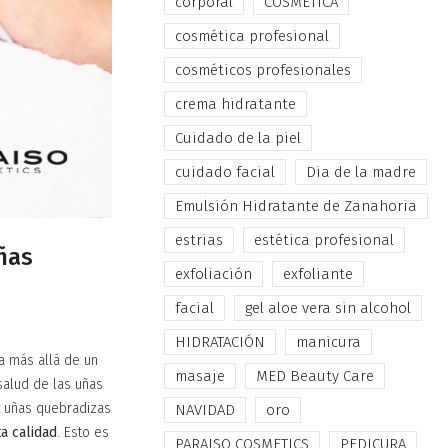
corporal
COSMÉTICA
cosmética profesional
cosméticos profesionales
crema hidratante
Cuidado de la piel
cuidado facial
Dia de la madre
Emulsión Hidratante de Zanahoria
estrias
estética profesional
ñas
exfoliación
exfoliante
facial
gel aloe vera sin alcohol
HIDRATACIÓN
manicura
a más allá de un
masaje
MED Beauty Care
salud de las uñas
o uñas quebradizas
NAVIDAD
oro
a calidad
. Esto es
PARAISO COSMETICS
PEDICURA