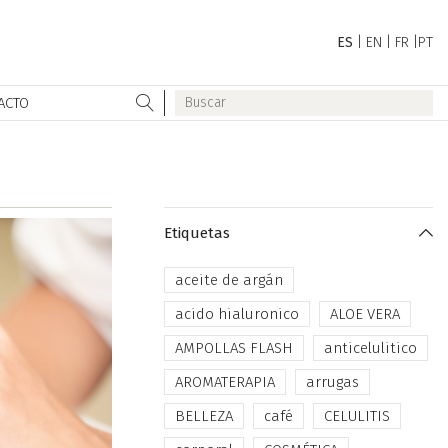
ES
|
EN
|
FR
|
PT
ACTO
Etiquetas
aceite de argán
acido hialuronico
ALOE VERA
AMPOLLAS FLASH
anticelulitico
AROMATERAPIA
arrugas
BELLEZA
café
CELULITIS