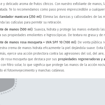
e y delicado aroma de frutos cítricos. Con nuestro exfoliante de manos, l
tratada. Te lo recomendamos como paso previo imprescindible a cualquier 
landador manicura (250 ml)
. Elimina las durezas y callosidades de las 
da las cutículas para permitir su retiración.
nte de manos (500 ml)
. Suaviza, hidrata y protege las manos evitando la
 a sus propiedades emolientes e higroscópicas. De textura no grasa y de 
nte de manos rosa mosqueta + UVA SPF 10 (100 ml)
. De venta pública. I
estra crema de manos hidrata eficazmente la piel dejándola suave. Evita 
más, ejerce una acción protectora contra las agresiones del sol, del aire, 
e de rosa mosqueta que destaca por sus
propiedades regeneradoras y a
con filtro solar, lo que significa que protege las manos de la acción noci
do el fotoenvejecimiento y manchas cutáneas.