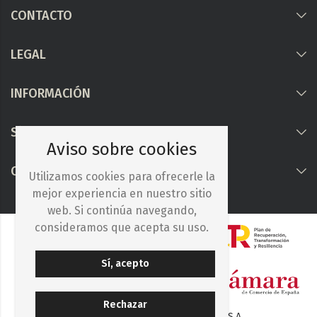
CONTACTO
LEGAL
INFORMACIÓN
Síguenos
Aviso sobre cookies
COLABORAMOS CON
Utilizamos cookies para ofrecerle la
mejor experiencia en nuestro sitio
web. Si continúa navegando,
consideramos que acepta su uso.
Sí, acepto
Rechazar
© 2025. Iberocelulosa Madrileña, S.A.