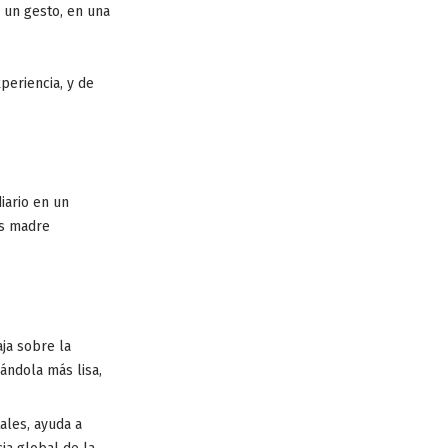
n un gesto, en una
xperiencia
, y de
iario en un
as madre
aja sobre la
jándola más lisa,
tales, ayuda a