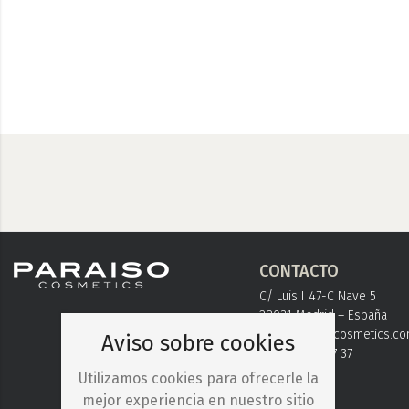
CONTACTO
C/ Luis I 47-C Nave 5
28031 Madrid – España
info@paraisocosmetics.c
Aviso sobre cookies
+ 34 91 778 37 37
Utilizamos cookies para ofrecerle la
mejor experiencia en nuestro sitio