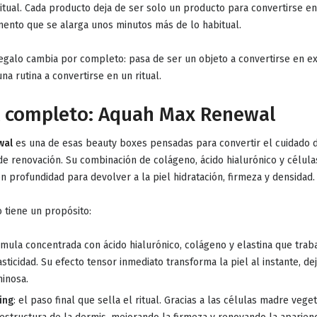
 ritual. Cada producto deja de ser solo un producto para convertirse e
ento que se alarga unos minutos más de lo habitual.
regalo cambia por completo:
pasa de ser un objeto a convertirse en e
na rutina a convertirse en un ritual.
l completo: Aquah Max Renewal
wal
es una de esas beauty boxes pensadas para convertir el cuidado d
 de renovación
. Su combinación de colágeno, ácido hialurónico y célul
n profundidad para devolver a la piel hidratación, firmeza y densidad.
 tiene un propósito:
rmula concentrada con ácido hialurónico, colágeno y elastina que trab
asticidad. Su efecto tensor inmediato transforma la piel al instante, de
minosa.
ing
: el paso final que sella el ritual. Gracias a las células madre vege