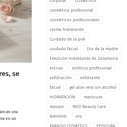
corporal
COSMÉTICA
cosmética profesional
cosméticos profesionales
crema hidratante
Cuidado de la piel
cuidado facial
Dia de la madre
Emulsión Hidratante de Zanahoria
estrias
estética profesional
res, se
exfoliación
exfoliante
facial
gel aloe vera sin alcohol
HIDRATACIÓN
manicura
masaje
MED Beauty Care
rancan una
NAVIDAD
oro
uma en un
PARAISO COSMETICS
PEDICURA