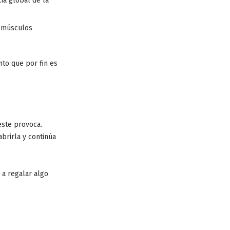
ia global de la
s músculos
to que por fin es
este provoca.
brirla y continúa
 a regalar algo