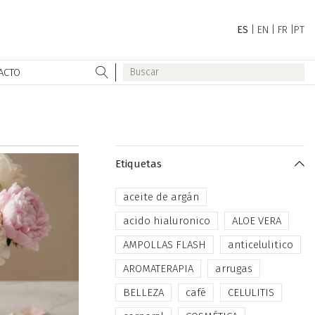
ES
|
EN
|
FR
|
PT
ACTO
Etiquetas
aceite de argán
acido hialuronico
ALOE VERA
AMPOLLAS FLASH
anticelulitico
AROMATERAPIA
arrugas
BELLEZA
café
CELULITIS