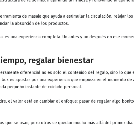
 estructura de la dermis, mejorando la firmeza y renovando la aparienc
herramienta de masaje que ayuda a estimular la circulación, relajar lo
enciar la absorción de los productos.
na, es una experiencia completa. Un antes y un después en ese momen
tiempo, regalar bienestar
aderamente diferencial no es solo el contenido del regalo, sino
lo que 
y box es apostar por una experiencia que empieza en el momento de a
cada pequeño instante de cuidado personal.
dre, el valor está en cambiar el enfoque:
pasar de regalar algo bonito
os que se usan, pero otros se quedan mucho más allá del primer día.