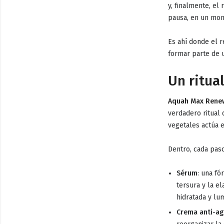
y, finalmente, el
pausa, en un mom
Es ahí donde el 
formar parte de u
Un ritua
Aquah Max Rene
verdadero
ritual
vegetales actúa e
Dentro, cada paso
Sérum
: una fó
tersura y la el
hidratada y lu
Crema anti-ag