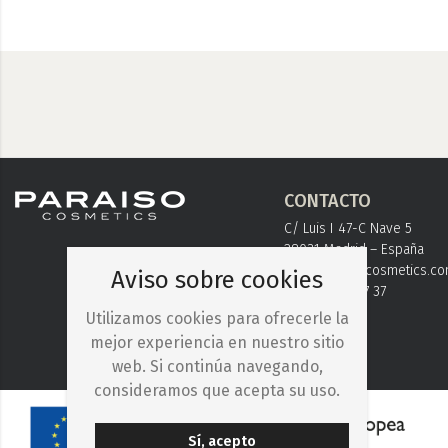
CONTACTO
C/ Luis I 47-C Nave 5
28031 Madrid – España
info@paraisocosmetics.c
Aviso sobre cookies
+ 34 91 778 37 37
Utilizamos cookies para ofrecerle la
mejor experiencia en nuestro sitio
web. Si continúa navegando,
consideramos que acepta su uso.
Sí, acepto