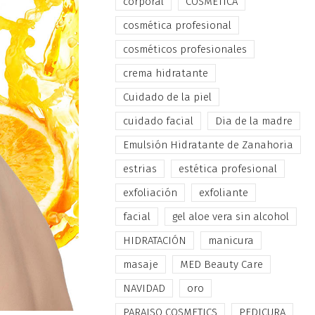
corporal
COSMÉTICA
cosmética profesional
cosméticos profesionales
crema hidratante
Cuidado de la piel
cuidado facial
Dia de la madre
Emulsión Hidratante de Zanahoria
estrias
estética profesional
exfoliación
exfoliante
facial
gel aloe vera sin alcohol
HIDRATACIÓN
manicura
masaje
MED Beauty Care
NAVIDAD
oro
PARAISO COSMETICS
PEDICURA