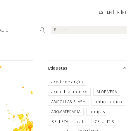
ES
|
EN
|
FR
|
PT
ACTO
Etiquetas
aceite de argán
acido hialuronico
ALOE VERA
AMPOLLAS FLASH
anticelulitico
AROMATERAPIA
arrugas
BELLEZA
café
CELULITIS