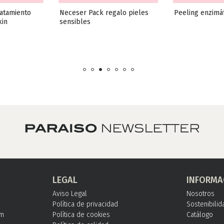
ratamiento 
Neceser Pack regalo pieles 
Peeling enzimát
kin
sensibles
LEGAL
INFORMA
Aviso Legal
Nosotros
Política de privacidad
Sostenibilid
om
Política de cookies
Catálogo