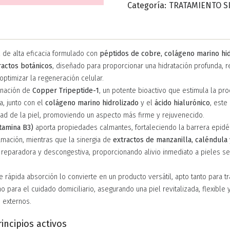
Categoría:
TRATAMIENTO S
l de alta eficacia formulado con
péptidos de cobre, colágeno marino hid
ractos botánicos
, diseñado para proporcionar una hidratación profunda, r
optimizar la regeneración celular.
inación de
Copper Tripeptide-1
, un potente bioactivo que estimula la pr
a, junto con el
colágeno marino hidrolizado
y el
ácido hialurónico
, este
dad de la piel, promoviendo un aspecto más firme y rejuvenecido.
itamina B3)
aporta propiedades calmantes, fortaleciendo la barrera epidé
amación, mientras que la sinergia de
extractos de manzanilla, caléndula
 reparadora y descongestiva, proporcionando alivio inmediato a pieles se
de rápida absorción lo convierte en un producto versátil, apto tanto para t
 para el cuidado domiciliario, asegurando una piel revitalizada, flexible 
 externos.
rincipios activos