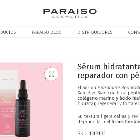
DUCTOS
PARAÍSO BLOG
DISTRIBUIDORES
CONT
Sérum hidratant
reparador con pé
El
Sérum Hidratante Reparado
Sensitive Skin
combina
pépti
colágeno marino y ácido hia
hidratar, regenerar y fortalece
Su textura ligera calma y revi
dejando la piel
firme, flexibl
SKU:
13IB102