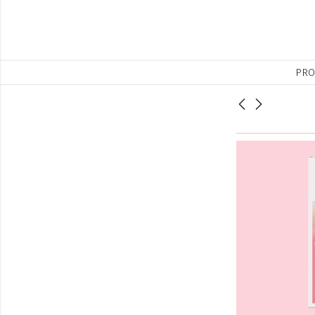
PRO
Crema con
Peeling enzimático
exosomas, calmante
facial
y reparadora