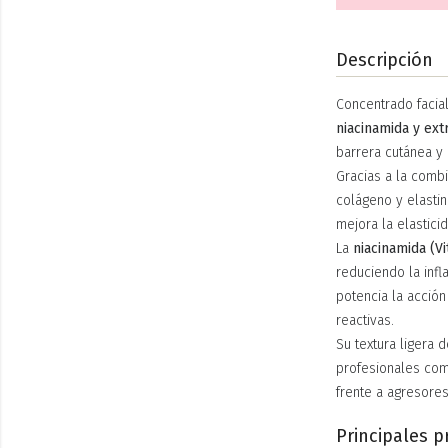
Descripción
Concentrado facia
niacinamida y ext
barrera cutánea y 
Gracias a la comb
colágeno y elastin
mejora la elastici
La
niacinamida (V
reduciendo la infl
potencia la acción
reactivas.
Su textura ligera 
profesionales como
frente a agresores
Principales p