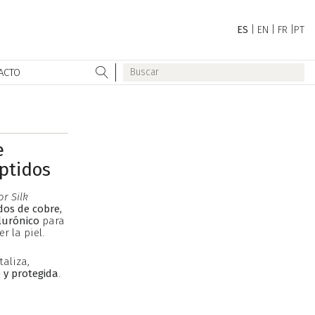
ES
|
EN
|
FR
|
PT
ACTO
e
ptidos
r Silk
dos de cobre,
lurónico
para
r la piel.
taliza,
e y protegida
.