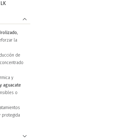
ILK
rolizado,
eforzar la
oducción de
 concentrado
rmica y
 y aguacate
nsibles o
ratamientos
y protegida