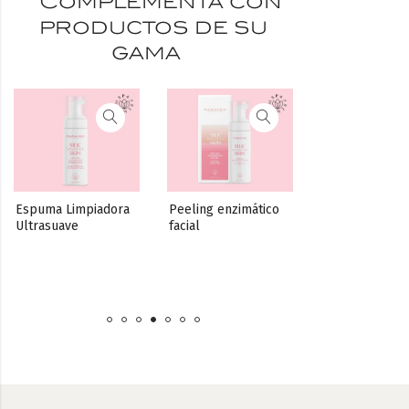
Complementa con
productos de su
gama
Espuma Limpiadora 
Peeling enzimático 
Ultrasuave
facial
Crema con 
exosomas, cal
y reparadora