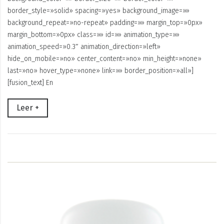
border_style=»solid» spacing=»yes» background_image=»»
background_repeat=»no-repeat» padding=»» margin_top=»0px»
margin_bottom=»0px» class=»» id=»» animation_type=»»
animation_speed=»0.3″ animation_direction=»left»
hide_on_mobile=»no» center_content=»no» min_height=»none»
last=»no» hover_type=»none» link=»» border_position=»all»]
[fusion_text] En
Leer +