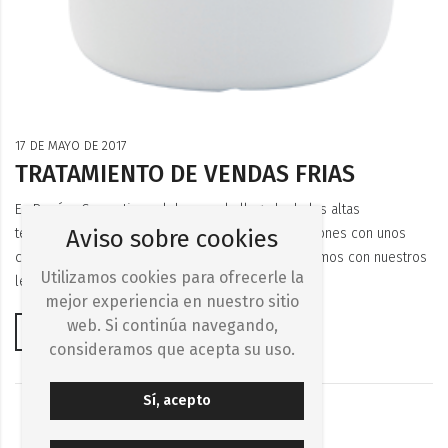
17 DE MAYO DE 2017
TRATAMIENTO DE VENDAS FRIAS
En Paraíso Cosmetics celebramos la llegada de las altas
temperaturas con el propósito de irnos de vacaciones con unos
Aviso sobre cookies
centímetros menos. En el post de hoy, compartiremos con nuestros
Utilizamos cookies para ofrecerle la
lectores,
mejor experiencia en nuestro sitio
web. Si continúa navegando,
Leer +
consideramos que acepta su uso.
Sí, acepto