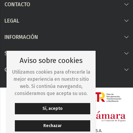
CONTACTO
LEGAL
INFORMACIÓN
Síguenos
Aviso sobre cookies
COLABORAMOS CON
Utilizamos cookies para ofrecerle la
mejor experiencia en nuestro sitio
web. Si continúa navegando,
consideramos que acepta su uso.
Sí, acepto
Rechazar
© 2025. Iberocelulosa Madrileña, S.A.