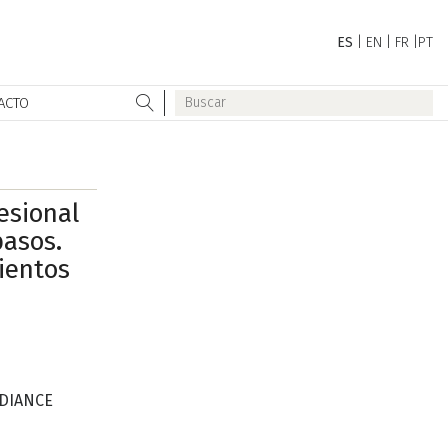
ES
|
EN
|
FR
|
PT
ACTO
esional
asos.
ientos
DIANCE