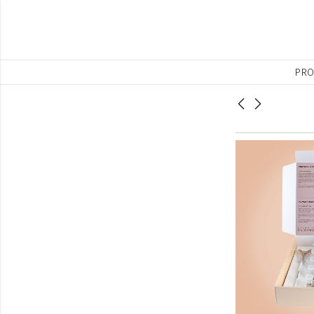
PRO
Neceser pack
Crema anti-
regalo
manchas día SPF30
despigmentante