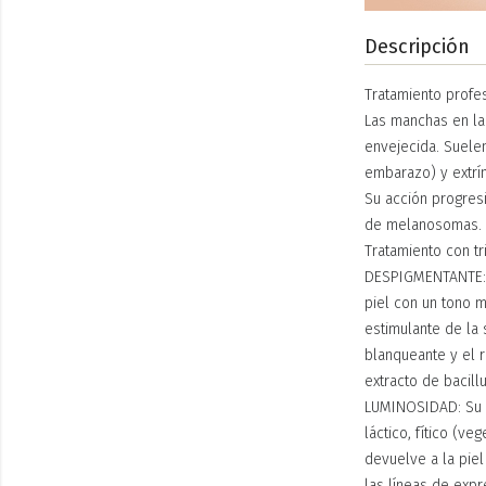
Descripción
Tratamiento profes
Las manchas en la
envejecida. Suele
embarazo) y extrín
Su acción progresi
de melanosomas.
Tratamiento con tr
DESPIGMENTANTE: G
piel con un tono 
estimulante de la
blanqueante y el 
extracto de bacill
LUMINOSIDAD: Su p
láctico, fítico (ve
devuelve a la piel
las líneas de expr