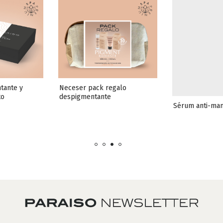
tante y 
Neceser pack regalo 
to
despigmentante
Sérum anti-ma