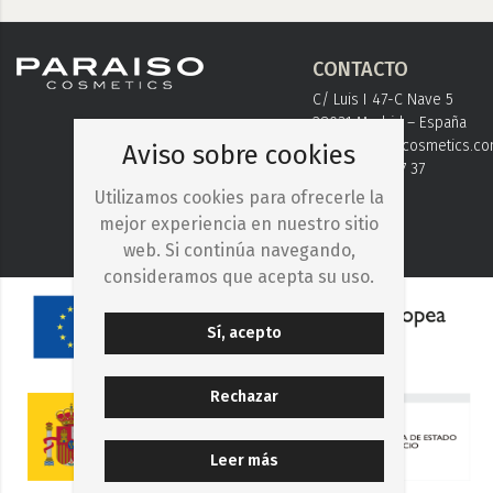
CONTACTO
C/ Luis I 47-C Nave 5
28031 Madrid – España
info@paraisocosmetics.c
Aviso sobre cookies
+ 34 91 778 37 37
Utilizamos cookies para ofrecerle la
mejor experiencia en nuestro sitio
web. Si continúa navegando,
consideramos que acepta su uso.
Sí, acepto
Rechazar
Leer más