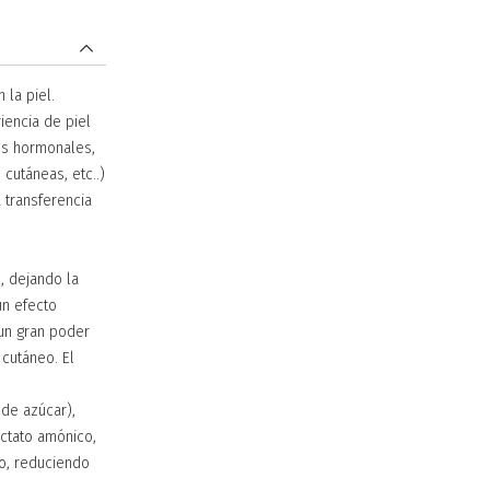
 la piel.
iencia de piel
os hormonales,
cutáneas, etc..)
 transferencia
 dejando la
un efecto
 un gran poder
cutáneo. El
.
 de azúcar),
actato amónico,
no, reduciendo