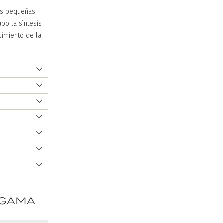
las pequeñas
abo la síntesis
cimiento de la
 gama