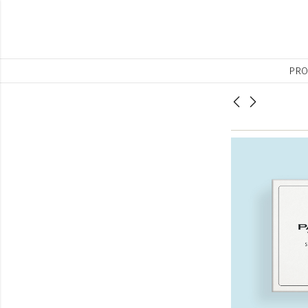
PRO
PACK AHORRO: velos
Estuche pack facial
+ ampollas + crema
vitamina C
reparadora y
revitalizante